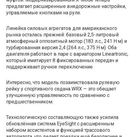
предлагает расширенные внедорожные настройки,
управляемые кнопками на руле.
Линейка силовых агрегатов для американского
рынка осталась прежней: базовый 2,5-литровый
атмосферный оппозитный мотор (183 л.с., 241 Н·м) и
турбированная версия 2,4 (264 л.с., 375 Н·м). Оба
двигателя работают в паре с вариатором Lineartronic,
который имитирует 8 фиксированных передач и
поддерживает ручное переключение.
Интересно, что модель позаимствовала рулевую
рейку у спортивного седана WRX — это обещает
улучшенную управляемость по сравнению с
предшественником.
Технологическую составляющую также усилила
обновлённая система EyeSight с расширенным
набором ассистентов и функцией трассового
автопилота, что делает поездки ещё безопаснее и