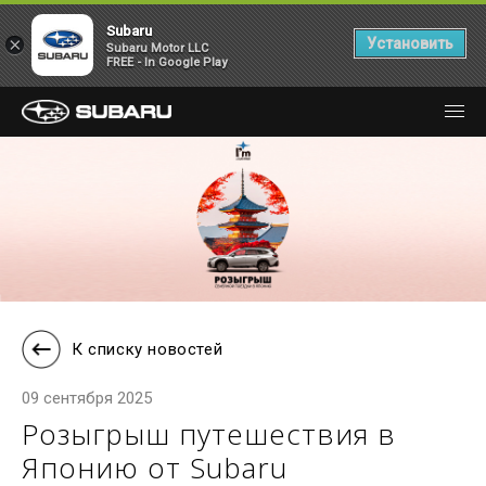
Subaru
×
Установить
Subaru Motor LLC
FREE - In Google Play
К списку новостей
09 сентября 2025
Розыгрыш путешествия в
Японию от Subaru