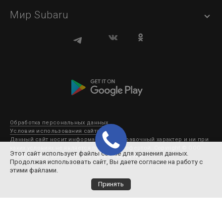
Мир Subaru
Обработка персональных данных
Условия использования сайта
Данный сайт носит информационно-справочный характер и ни при
каких условиях не является публичной офертой. Copyright © ООО
Этот сайт использует файлы cookie для хранения данных.
Субару Мотор 2003-2026. Все права защищены.
Продолжая использовать сайт, Вы даете согласие на работу с
этими файлами.
Принять